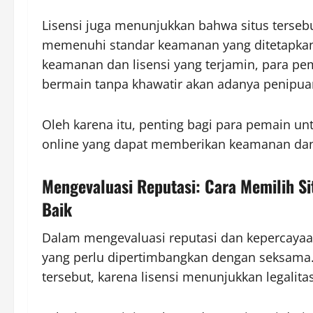
Lisensi juga menunjukkan bahwa situs tersebu
memenuhi standar keamanan yang ditetapkan.
keamanan dan lisensi yang terjamin, para p
bermain tanpa khawatir akan adanya penipua
Oleh karena itu, penting bagi para pemain un
online yang dapat memberikan keamanan dan 
Mengevaluasi Reputasi: Cara Memilih Si
Baik
Dalam mengevaluasi reputasi dan kepercayaan
yang perlu dipertimbangkan dengan seksama. P
tersebut, karena lisensi menunjukkan legalita