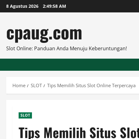
Skip
8 Agustus 2026
2:49:59 AM
to
content
cpaug.com
Slot Online: Panduan Anda Menuju Keberuntungan!
Home
SLOT
Tips Memilih Situs Slot Online Terpercaya
SLOT
Tips Memilih Situs Slo