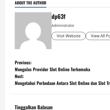
ABOUT THE AUTHOR
dp63f
Administrator
Visit Website
View All P
P
Previous:
Mengulas Provider Slot Online Terkemuka
o
Next:
s
Mengetahui Perbedaan Antara Slot Online dan Slot Tr
t
n
Tinggalkan Balasan