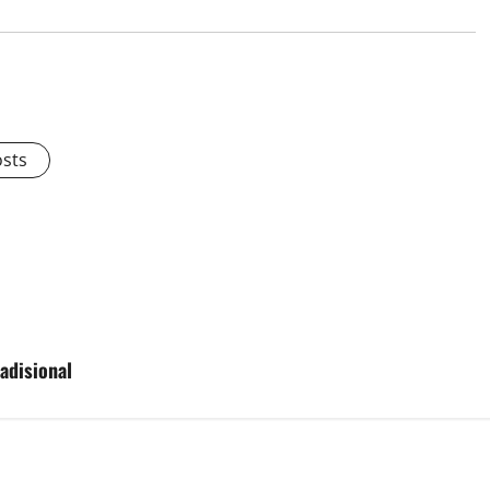
osts
adisional