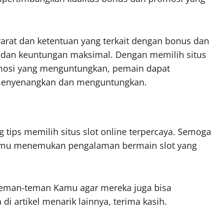
rat dan ketentuan yang terkait dengan bonus dan
 dan keuntungan maksimal. Dengan memilih situs
mosi yang menguntungkan, pemain dapat
menyenangkan dan menguntungkan.
g tips memilih situs slot online terpercaya. Semoga
Kamu menemukan pengalaman bermain slot yang
n teman-teman Kamu agar mereka juga bisa
 artikel menarik lainnya, terima kasih.