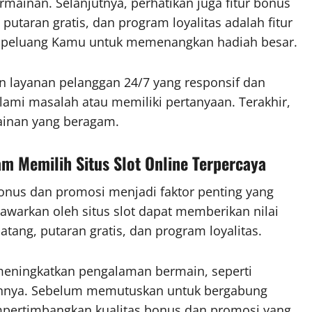
mainan. Selanjutnya, perhatikan juga fitur bonus
utaran gratis, dan program loyalitas adalah fitur
 peluang Kamu untuk memenangkan hadiah besar.
kan layanan pelanggan 24/7 yang responsif dan
lami masalah atau memiliki pertanyaan. Terakhir,
mainan yang beragam.
m Memilih Situs Slot Online Terpercaya
bonus dan promosi menjadi faktor penting yang
awarkan oleh situs slot dapat memberikan nilai
tang, putaran gratis, dan program loyalitas.
 meningkatkan pengalaman bermain, seperti
ainnya. Sebelum memutuskan untuk bergabung
empertimbangkan kualitas bonus dan promosi yang