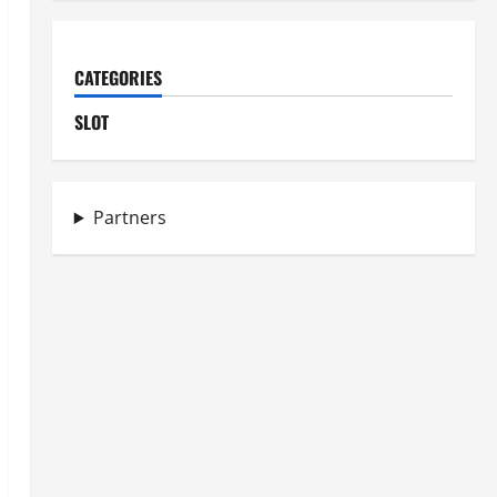
CATEGORIES
SLOT
Partners