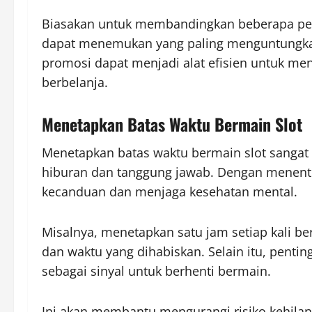
Biasakan untuk membandingkan beberapa p
dapat menemukan yang paling menguntungkan
promosi dapat menjadi alat efisien untuk 
berbelanja.
Menetapkan Batas Waktu Bermain Slot
Menetapkan batas waktu bermain slot sangat
hiburan dan tanggung jawab. Dengan menent
kecanduan dan menjaga kesehatan mental.
Misalnya, menetapkan satu jam setiap kali 
dan waktu yang dihabiskan. Selain itu, pent
sebagai sinyal untuk berhenti bermain.
Ini akan membantu mengurangi risiko kehila