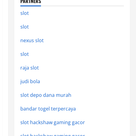
PARTNERS
slot
slot
nexus slot
slot
raja slot
judi bola
slot depo dana murah
bandar togel terpercaya
slot hackshaw gaming gacor