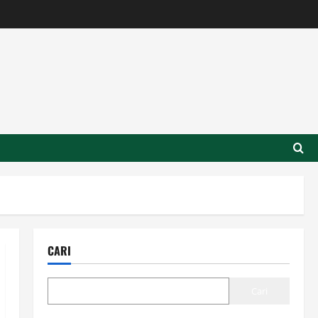
CARI
Cari