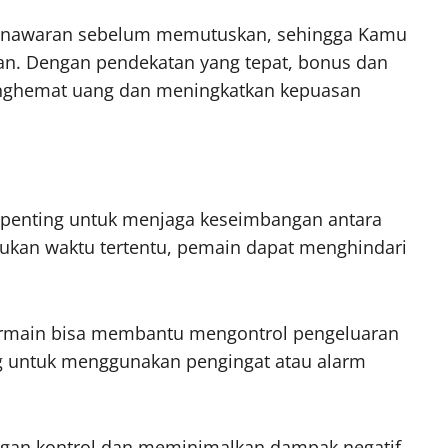
enawaran sebelum memutuskan, sehingga Kamu
. Dengan pendekatan yang tepat, bonus dan
menghemat uang dan meningkatkan kepuasan
 penting untuk menjaga keseimbangan antara
ukan waktu tertentu, pemain dapat menghindari
bermain bisa membantu mengontrol pengeluaran
ing untuk menggunakan pengingat atau alarm
ngan kontrol dan meminimalkan dampak negatif