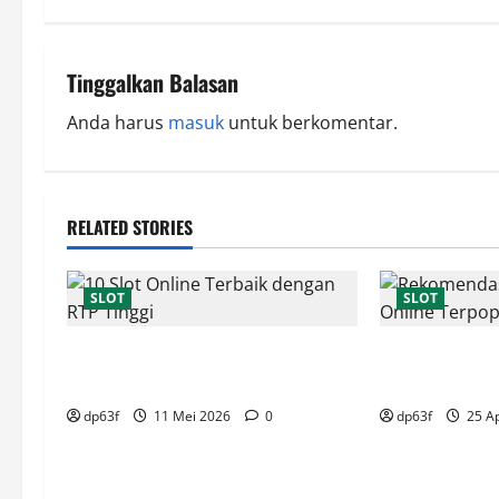
t
n
Tinggalkan Balasan
a
Anda harus
masuk
untuk berkomentar.
v
i
RELATED STORIES
g
a
SLOT
SLOT
t
Complete Guide to Using Sbobet88
Panduan Lengk
for Beginners
Slot88 Aman 
i
dp63f
11 Mei 2026
0
dp63f
25 Ap
o
n