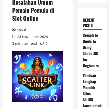
Kesalahan Umum
Pemain Pemula di
Slot Online
RECENT
POSTS
dp63f
Complete
24 November 2024
Guide to
3 minutes read
0
Using
Sbobet88
for
Beginners
Panduan
Lengkap
Memilih
Situs
Slot88
Aman untuk