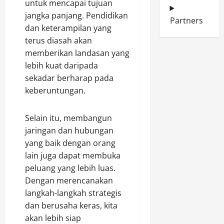
untuk mencapai tujuan
jangka panjang. Pendidikan
Partners
dan keterampilan yang
terus diasah akan
memberikan landasan yang
lebih kuat daripada
sekadar berharap pada
keberuntungan.
Selain itu, membangun
jaringan dan hubungan
yang baik dengan orang
lain juga dapat membuka
peluang yang lebih luas.
Dengan merencanakan
langkah-langkah strategis
dan berusaha keras, kita
akan lebih siap