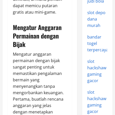
judi bola
dapat memicu putaran
gratis atau mini-game.
slot depo
dana
Mengatur Anggaran
murah
Permainan dengan
bandar
Bijak
togel
terpercaya
Mengatur anggaran
permainan dengan bijak
slot
sangat penting untuk
hackshaw
memastikan pengalaman
gaming
bermain yang
gacor
menyenangkan tanpa
slot
mengorbankan keuangan.
hackshaw
Pertama, buatlah rencana
gaming
anggaran yang jelas
gacor
dengan menetapkan