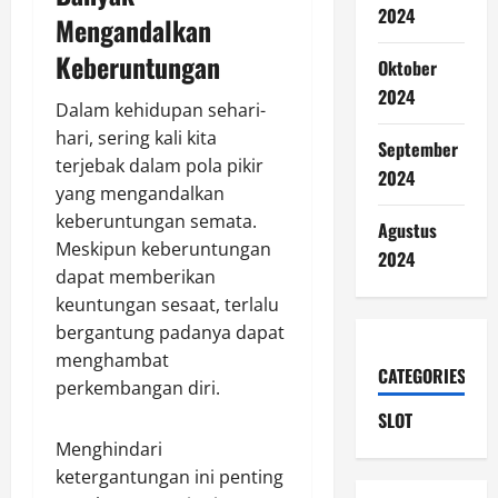
2024
Mengandalkan
Keberuntungan
Oktober
2024
Dalam kehidupan sehari-
hari, sering kali kita
September
terjebak dalam pola pikir
2024
yang mengandalkan
keberuntungan semata.
Agustus
Meskipun keberuntungan
2024
dapat memberikan
keuntungan sesaat, terlalu
bergantung padanya dapat
menghambat
CATEGORIES
perkembangan diri.
SLOT
Menghindari
ketergantungan ini penting