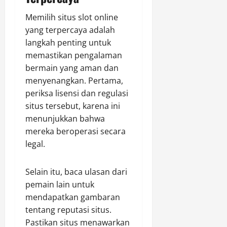
Memilih situs slot online
yang terpercaya adalah
langkah penting untuk
memastikan pengalaman
bermain yang aman dan
menyenangkan. Pertama,
periksa lisensi dan regulasi
situs tersebut, karena ini
menunjukkan bahwa
mereka beroperasi secara
legal.
Selain itu, baca ulasan dari
pemain lain untuk
mendapatkan gambaran
tentang reputasi situs.
Pastikan situs menawarkan