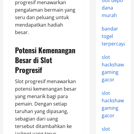
slot depo
progresif menawarkan
dana
pengalaman bermain yang
murah
seru dan peluang untuk
mendapatkan hadiah
bandar
besar.
togel
terpercaya
Potensi Kemenangan
slot
Besar di Slot
hackshaw
Progresif
gaming
gacor
Slot progresif menawarkan
potensi kemenangan besar
slot
yang menarik bagi para
hackshaw
pemain. Dengan setiap
gaming
taruhan yang dipasang,
gacor
sebagian dari uang
tersebut ditambahkan ke
slot
jackpot yang terus