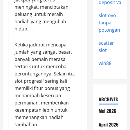
deposit va
meningkat, menciptakan
peluang untuk meraih
slot ovo
hadiah yang mengubah
tanpa
hidup.
potongan
scatter
Ketika jackpot mencapai
slot
jumlah yang sangat besar,
banyak pemain merasa
win88
tertarik untuk mencoba
peruntungannya. Selain itu,
slot progresif sering kali
memiliki fitur bonus yang
menambah keseruan
ARCHIVES
permainan, memberikan
kesempatan lebih untuk
Mei 2026
memenangkan hadiah
April 2026
tambahan.