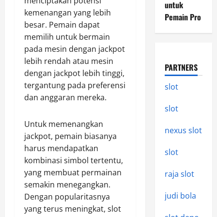
menciptakan potensi
untuk
kemenangan yang lebih
Pemain Pro
besar. Pemain dapat
memilih untuk bermain
pada mesin dengan jackpot
lebih rendah atau mesin
PARTNERS
dengan jackpot lebih tinggi,
tergantung pada preferensi
slot
dan anggaran mereka.
slot
Untuk memenangkan
nexus slot
jackpot, pemain biasanya
harus mendapatkan
slot
kombinasi simbol tertentu,
yang membuat permainan
raja slot
semakin menegangkan.
judi bola
Dengan popularitasnya
yang terus meningkat, slot