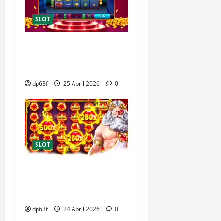
SLOT
Panduan Lengkap Memilih
Situs Slot88 Aman untuk
Pemula
dp63f
25 April 2026
0
SLOT
Win88 Terpercaya dengan
Akses Mudah dan Cepat di
Semua Perangkat
dp63f
24 April 2026
0