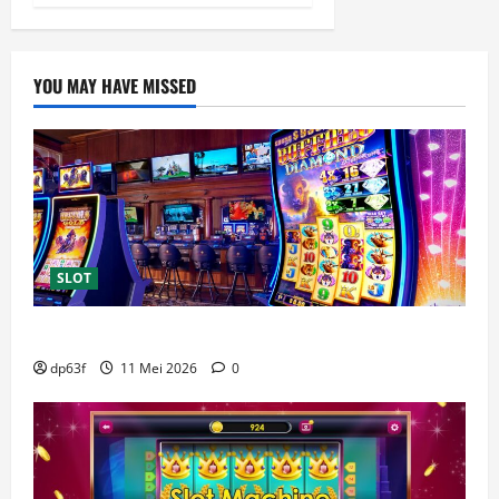
YOU MAY HAVE MISSED
SLOT
Complete Guide to Using Sbobet88 for Beginners
dp63f
11 Mei 2026
0