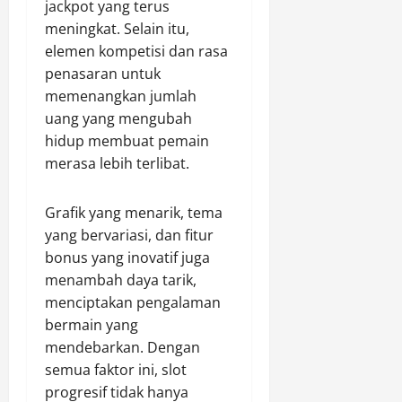
jackpot yang terus
meningkat. Selain itu,
elemen kompetisi dan rasa
penasaran untuk
memenangkan jumlah
uang yang mengubah
hidup membuat pemain
merasa lebih terlibat.
Grafik yang menarik, tema
yang bervariasi, dan fitur
bonus yang inovatif juga
menambah daya tarik,
menciptakan pengalaman
bermain yang
mendebarkan. Dengan
semua faktor ini, slot
progresif tidak hanya