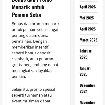
Menarik untuk
April 2026
Pemain Setia
Mei 2025
Bonus dan promo menarik
April 2025
untuk pemain setia sangat
penting dalam dunia
Maret 2025
permainan. Dengan
memberikan insentif
Februari
seperti bonus deposit,
2025
cashback, atau putaran
gratis, pengembang dapat
Januari
meningkatkan loyalitas
2025
pemain.
Desember
Selain itu, promo spesial
2024
seperti turnamen atau
event musiman dapat
November