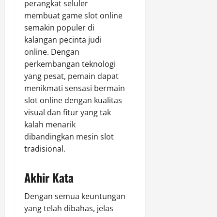
perangkat seluler
membuat game slot online
semakin populer di
kalangan pecinta judi
online. Dengan
perkembangan teknologi
yang pesat, pemain dapat
menikmati sensasi bermain
slot online dengan kualitas
visual dan fitur yang tak
kalah menarik
dibandingkan mesin slot
tradisional.
Akhir Kata
Dengan semua keuntungan
yang telah dibahas, jelas