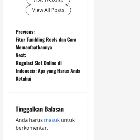
View All Posts
P
Previous:
Fitur Tumbling Reels dan Cara
o
Memanfaatkannya
Next:
s
Regulasi Slot Online di
t
Indonesia: Apa yang Harus Anda
Ketahui
n
a
Tinggalkan Balasan
v
Anda harus
masuk
untuk
i
berkomentar.
g