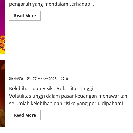
pengaruh yang mendalam terhadap...
Read
Read More
more
about
Mengapa
Slot
Online
Bisa
Menjadi
Pengalaman
Relaksasi?
Mengapa Volatilitas Tinggi Bisa Menguntungkan?
dp63f
27 Maret 2025
0
Kelebihan dan Risiko Volatilitas Tinggi
Volatilitas tinggi dalam pasar keuangan menawarkan
sejumlah kelebihan dan risiko yang perlu dipahami....
Read
Read More
more
about
Mengapa
Volatilitas