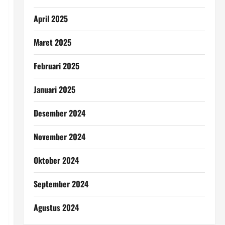
April 2025
Maret 2025
Februari 2025
Januari 2025
Desember 2024
November 2024
Oktober 2024
September 2024
Agustus 2024