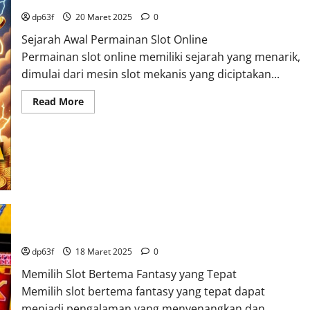
dp63f
20 Maret 2025
0
Sejarah Awal Permainan Slot Online
Permainan slot online memiliki sejarah yang menarik,
dimulai dari mesin slot mekanis yang diciptakan...
Read
Read More
more
about
Slot
Online:
Sejarah
dan
Perkembangannya
di
Dunia
Digital
Cara Bermain Slot Bertema Fantasy dengan Strategi Menang
dp63f
18 Maret 2025
0
Memilih Slot Bertema Fantasy yang Tepat
Memilih slot bertema fantasy yang tepat dapat
menjadi pengalaman yang menyenangkan dan