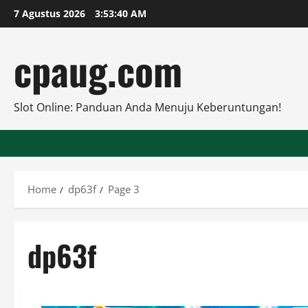
Skip
7 Agustus 2026
3:53:41 AM
to
content
cpaug.com
Slot Online: Panduan Anda Menuju Keberuntungan!
Home
dp63f
Page 3
dp63f