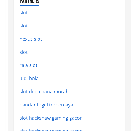
PARTNERS
slot
slot
nexus slot
slot
raja slot
judi bola
slot depo dana murah
bandar togel terpercaya
slot hackshaw gaming gacor